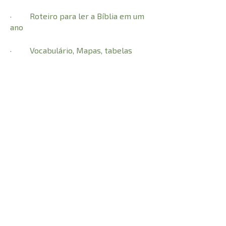
· Roteiro para ler a Bíblia em um
ano
· Vocabulário, Mapas, tabelas
· Introdução e esboço para cada
um dos livros da Bíblia
· Dinâmica do Reino: 15 temas
bíblicos em mais de 150 passagens
bíblicas
· Fé Viva: artigos que esclarece
trechos da Bíblia e ajudam na prática
da Palavra
Palavra-Chave: mais de 300 estudos