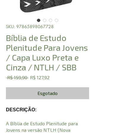
SKU: 97865898067728
Bíblia de Estudo
Plenitude Para Jovens
/ Capa Luxo Preta e
Cinza / NTLH / SBB
Preço
Preço
 R$ 159,90 
R$ 127,92
normal
promocional
Esgotado
DESCRIÇÃO:
A Bíblia de Estudo Plenitude para
Jovens na versão NTLH (Nova