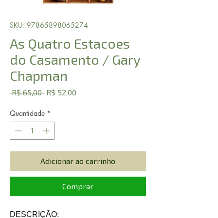
SKU: 97865898065274
As Quatro Estacoes
do Casamento / Gary
Chapman
Preço
Preço
 R$ 65,00 
R$ 52,00
normal
promocional
Quantidade
*
Adicionar ao carrinho
Comprar
DESCRIÇÃO: