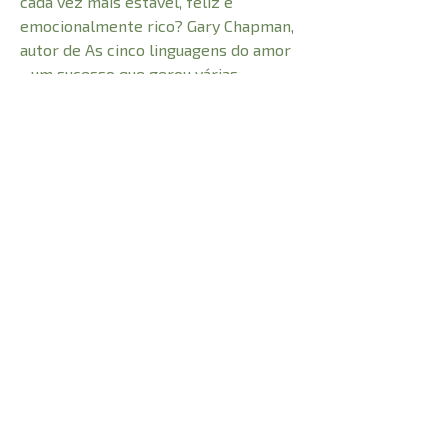
cada vez mais estável, feliz e
emocionalmente rico? Gary Chapman,
autor de As cinco linguagens do amor
- um sucesso que gerou várias
continuações e presença constante
em listas de mais vendidos, tem uma
ajuda preciosa para oferecer!
CARACTERÍSTICAS:
Número de Páginas
216
Comprimento
21 cm
Peso
0,299 kg
Altura
1 cm
Largura
14 cm