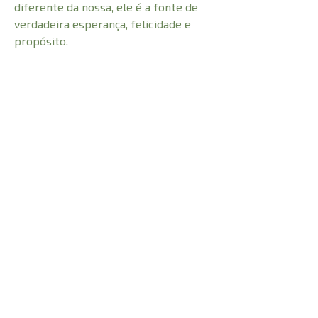
diferente da nossa, ele é a fonte de
verdadeira esperança, felicidade e
propósito.
Segal nos inspira a não ficar
congelados, esperando até que Deus
traga “a pessoa certa”, mas a viver por
mais — agora!
CARACTERÍSTICAS:
Número de Páginas
288
1cm
Profundidade