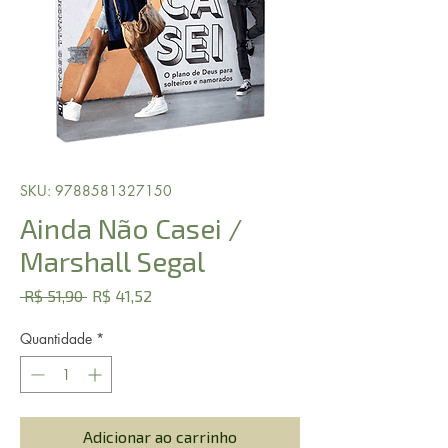
SKU: 9788581327150
Ainda Não Casei /
Marshall Segal
Preço
Preço
 R$ 51,90 
R$ 41,52
normal
promocional
Quantidade
*
Adicionar ao carrinho