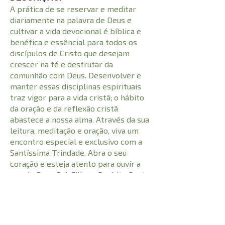
A prática de se reservar e meditar
diariamente na palavra de Deus e
cultivar a vida devocional é bíblica e
benéfica e essêncial para todos os
discípulos de Cristo que desejam
crescer na fé e desfrutar da
comunhão com Deus. Desenvolver e
manter essas disciplinas espirituais
traz vigor para a vida cristã; o hábito
da oração e da reflexão cristã
abastece a nossa alma. Através da sua
leitura, meditação e oração, viva um
encontro especial e exclusivo com a
Santíssima Trindade. Abra o seu
coração e esteja atento para ouvir a
voz do Deus Pai, Filho e Espírito Santo
diariamente a partir do conhecimento
e amor profundo pela Palavra
revelada por nosso Trino Deus.