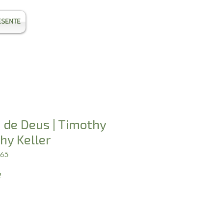
ESENTE
Entrar
 de Deus | Timothy
thy Keller
865
Preço
2
promocional