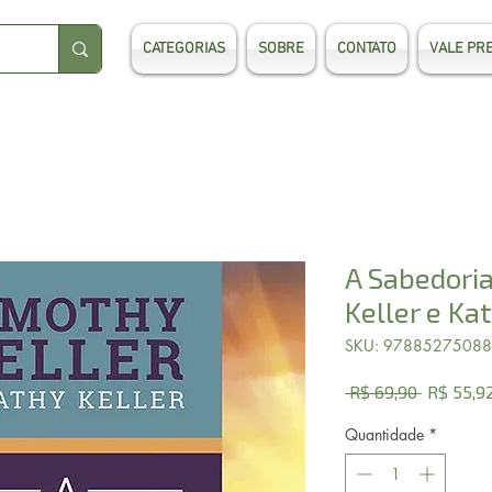
CATEGORIAS
SOBRE
CONTATO
VALE PR
A Sabedoria
Keller e Ka
SKU: 9788527508
Preço
 R$ 69,90 
R$ 55,9
normal
Quantidade
*