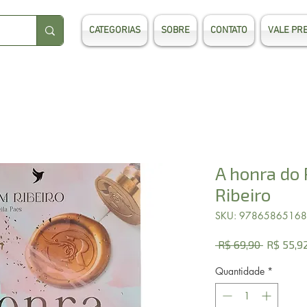
CATEGORIAS
SOBRE
CONTATO
VALE PR
A honra do 
Ribeiro
SKU: 9786586516
Preço
 R$ 69,90 
R$ 55,9
normal
Quantidade
*