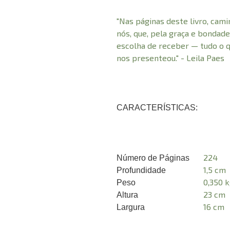
"Nas páginas deste livro, cam
nós, que, pela graça e bonda
escolha de receber — tudo o qu
nos presenteou." - Leila Paes
CARACTERÍSTICAS:
224
Número de Páginas
1,5 cm
Profundidade
0,350 
Peso
23 cm
Altura
16 cm
Largura