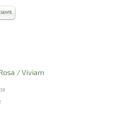
ESENTE
Entrar
Rosa / Viviam
838
Preço
2
promocional