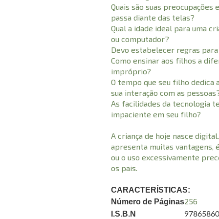
Quais são suas preocupações e
passa diante das telas?
Qual a idade ideal para uma cr
ou computador?
Devo estabelecer regras para 
Como ensinar aos filhos a dif
impróprio?
O tempo que seu filho dedica 
sua interação com as pessoas
As facilidades da tecnologia
impaciente em seu filho?
A criança de hoje nasce digital
apresenta muitas vantagens, 
ou o uso excessivamente prec
os pais.
CARACTERÍSTICAS:
256
Número de Páginas
I.S.B.N
9786586