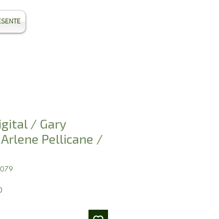
ESENTE
Entrar
igital / Gary
Arlene Pellicane /
4079
Preço
0
promocional