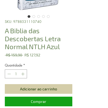
SKU: 9788531110740
A Biblia das
Descobertas Letra
Normal NTLH Azul
Preço
Preço
 R$ 159,90 
R$ 127,92
normal
promocional
Quantidade
*
Adicionar ao carrinho
Comprar