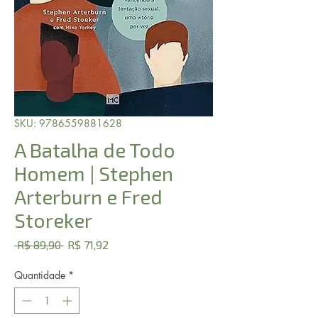
SKU: 9786559881628
A Batalha de Todo
Homem | Stephen
Arterburn e Fred
Storeker
Preço
Preço
 R$ 89,90 
R$ 71,92
normal
promocional
Quantidade
*