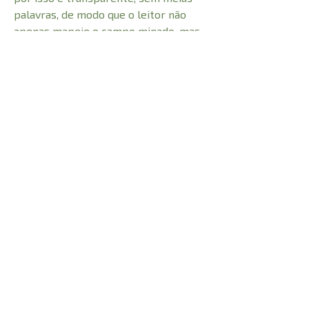
palavras, de modo que o leitor não
apenas mapeie o campo minado, mas
saiba que não está sozinho nessa luta
que deve e pode ser vencida.
Trata-se de uma fonte de esperança e
encorajamento para quem deseja ser
sexualmente íntegro e
emocionalmente saudável.
CARACTERÍSTICAS: