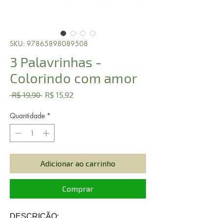
SKU: 97865898089508
3 Palavrinhas -
Colorindo com amor
Preço
Preço
 R$ 19,90 
R$ 15,92
normal
promocional
Quantidade
*
Adicionar ao carrinho
Comprar
DESCRIÇÃO: