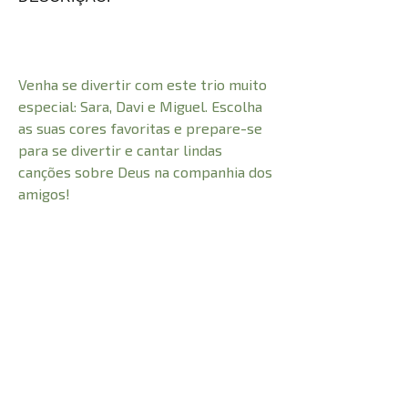
Venha se divertir com este trio muito
especial: Sara, Davi e Miguel. Escolha
as suas cores favoritas e prepare-se
para se divertir e cantar lindas
canções sobre Deus na companhia dos
amigos!
CARACTERÍSTICAS:
48
Número de Páginas
0,5 cm
Profundidade