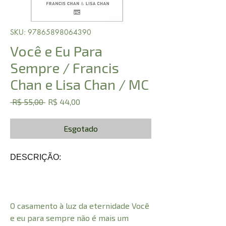
SKU: 97865898064390
Você e Eu Para
Sempre / Francis
Chan e Lisa Chan / MC
Preço
Preço
 R$ 55,00 
R$ 44,00
normal
promocional
Esgotado
DESCRIÇÃO:
O casamento à luz da eternidade Você
e eu para sempre não é mais um