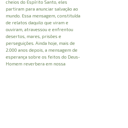
cheios do Espírito Santo, eles
partiram para anunciar salvação ao
mundo. Essa mensagem, constituída
de relatos daquilo que viram e
ouviram, atravessou e enfrentou
desertos, mares, prisões e
perseguições. Ainda hoje, mais de
2.000 anos depois, a mensagem de
esperança sobre os feitos do Deus-
Homem reverbera em nossa
sociedade? Não somente devido a
Cristo e seu sacrifício, mas também
por causa de homens e mulheres que
não se calaram a respeito das coisas
que viram e ouviram.
CARACTERÍSTICAS: