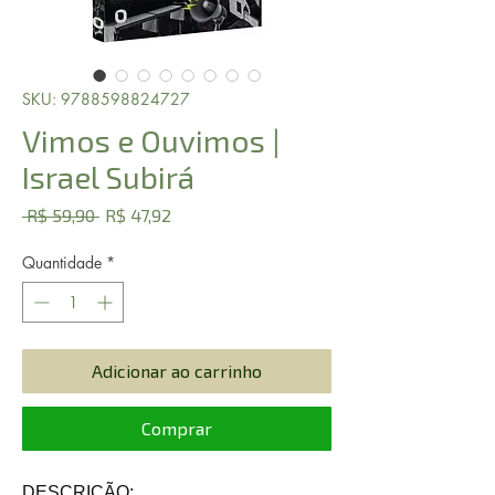
SKU: 9788598824727
Vimos e Ouvimos |
Israel Subirá
Preço
Preço
 R$ 59,90 
R$ 47,92
normal
promocional
Quantidade
*
Adicionar ao carrinho
Comprar
DESCRIÇÃO: