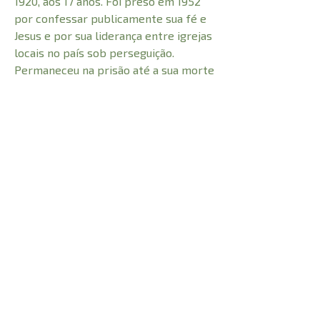
1920, aos 17 anos. Foi preso em 1952
por confessar publicamente sua fé e
Jesus e por sua liderança entre igrejas
locais no país sob perseguição.
Permaneceu na prisão até a sua morte
em 1972. Suas palavas continuam
sendo uma fonte abundante de
revelação espiritual.
CARACTERÍSTICAS:
254
Número de Páginas
Profundidade
1,5 cm
Peso
0,280 kg
Altura
21 cm