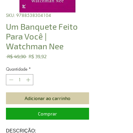
SKU: 9788538304104
Um Banquete Feito
Para Você |
Watchman Nee
Preço
Preço
 R$ 49,90 
R$ 39,92
normal
promocional
Quantidade
*
Adicionar ao carrinho
Comprar
DESCRIÇÃO: