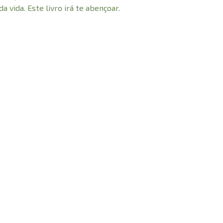
 vida. Este livro irá te abençoar.
© 2021 Todos os direitos reservados à
dhonai Livraria Evangélica LTDA - CNPJ - 31.719.855/0001-
:
Rua Padre Bernardo Freuser, 75 - Centro, Tubarão - SC,
Email:
adhonailivraria.contato@gmail.com