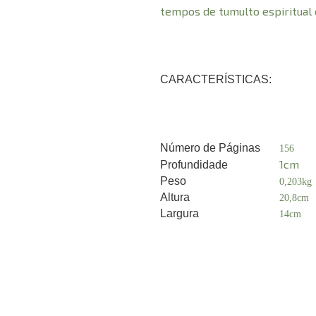
tempos de tumulto espiritual da
CARACTERÍSTICAS:
Número de Páginas
156
1cm
Profundidade
Peso
0,203kg
Altura
20,8cm
Largura
14cm
A
Endereço