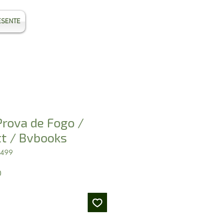
ESENTE
Entrar
Prova de Fogo /
tt / Bvbooks
4499
Preço
0
promocional