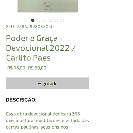
SKU: 97865898087030
Poder e Graça -
Devocional 2022 /
Carlito Paes
Preço
Preço
 R$ 75,00 
R$ 60,00
normal
promocional
Esgotado
DESCRIÇÃO:
Essa obra devocional dedicará 365
dias à leitura, meditações e estudo das
cartas paulinas, seus ensinos