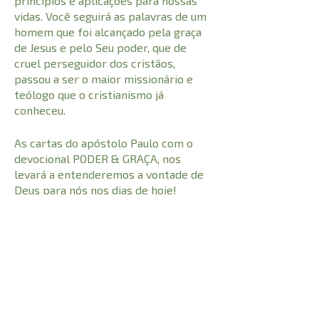
princípios e aplicações para nossas
vidas. Você seguirá as palavras de um
homem que foi alcançado pela graça
de Jesus e pelo Seu poder, que de
cruel perseguidor dos cristãos,
passou a ser o maior missionário e
teólogo que o cristianismo já
conheceu.
As cartas do apóstolo Paulo com o
devocional PODER & GRAÇA, nos
levará a entenderemos a vontade de
Deus para nós nos dias de hoje!
CARACTERÍSTICAS:
416
Número de Páginas
23,5 cm
Comprimento