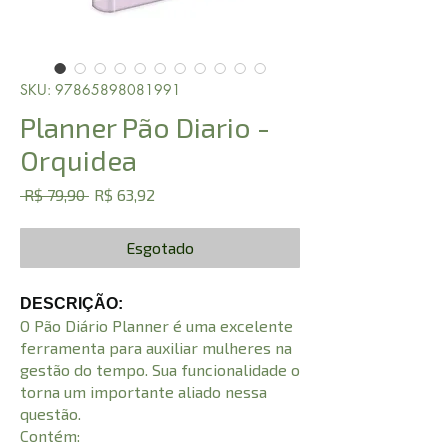
SKU: 97865898081991
Planner Pão Diario -
Orquidea
Preço
Preço
 R$ 79,90 
R$ 63,92
normal
promocional
Esgotado
DESCRIÇÃO:
O Pão Diário Planner é uma excelente
ferramenta para auxiliar mulheres na
gestão do tempo. Sua funcionalidade o
torna um importante aliado nessa
questão.
Contém: