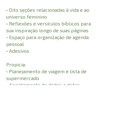
• Oito seções relacionadas à vida e ao
universo feminino
• Reflexões e versículos bíblicos para
sua inspiração longo de suas páginas
• Espaço para organização de agenda
pessoal
• Adesivos
Propicia:
• Planejamento de viagem e lista de
supermercado
• Apontamento de dados e datas
importantes
• Registro de contatos variados e
indicações de filmes, livros etc.
CARACTERÍSTICAS:
448
Número de Páginas
21 cm
Comprimento