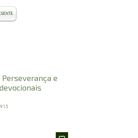
ESENTE
Entrar
/ Perseverança e
devocionais
1915
Preço
promocional