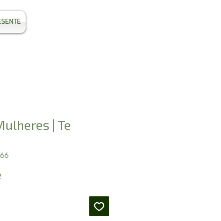
ESENTE
Entrar
Mulheres | Te
066
Preço
2
promocional