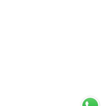
09
 88701-140