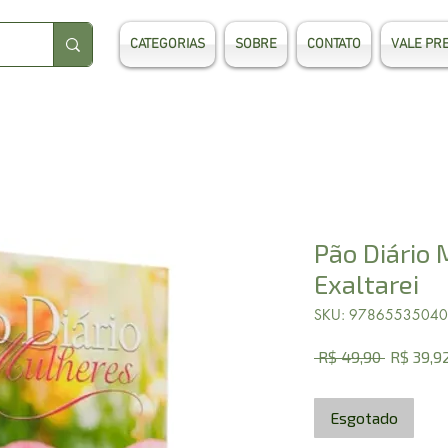
CATEGORIAS
SOBRE
CONTATO
VALE PR
Pão Diário 
Exaltarei
SKU: 9786553504
Preço
 R$ 49,90 
R$ 39,9
normal
Esgotado