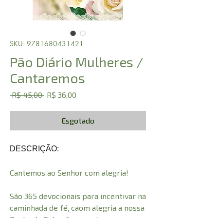
SKU: 9781680431421
Pão Diário Mulheres /
Cantaremos
Preço
Preço
 R$ 45,00 
R$ 36,00
normal
promocional
Esgotado
DESCRIÇÃO:
Cantemos ao Senhor com alegria!
São 365 devocionais para incentivar na
caminhada de fé, caom alegria a nossa