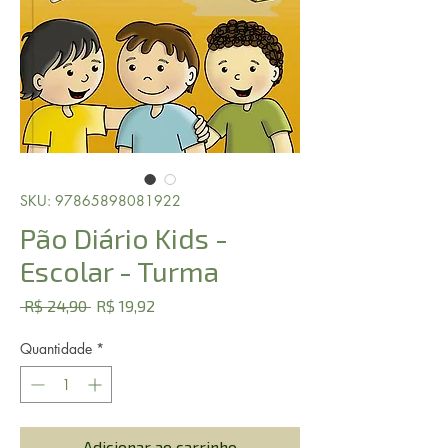
SKU: 97865898081922
Pão Diário Kids -
Escolar - Turma
Preço
Preço
 R$ 24,90 
R$ 19,92
normal
promocional
Quantidade
*
Adicionar ao carrinho