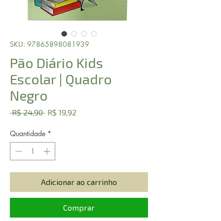
SKU: 97865898081939
Pão Diário Kids
Escolar | Quadro
Negro
Preço
Preço
 R$ 24,90 
R$ 19,92
normal
promocional
Quantidade
*
Adicionar ao carrinho
Comprar