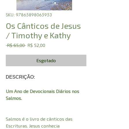
SKU: 97865898065953
Os Cânticos de Jesus
/ Timothy e Kathy
Preço
Preço
 R$ 65,00 
R$ 52,00
normal
promocional
Esgotado
DESCRIÇÃO:
Um Ano de Devocionais Diários nos
Salmos.
Salmos é o livro de cânticos das
Escrituras. Jesus conhecia