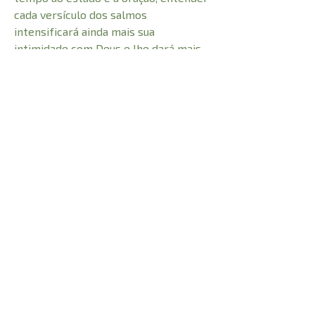
cada versículo dos salmos
intensificará ainda mais sua
intimidade com Deus e lhe dará mais
clareza sobre o propósito que ele
tem para você em seu reino.
CARACTERÍSTICAS:
Número de Páginas
384
Profundidade
2 cm
Peso
0,600 kg
Altura
17,8 cm
Largura
13 cm