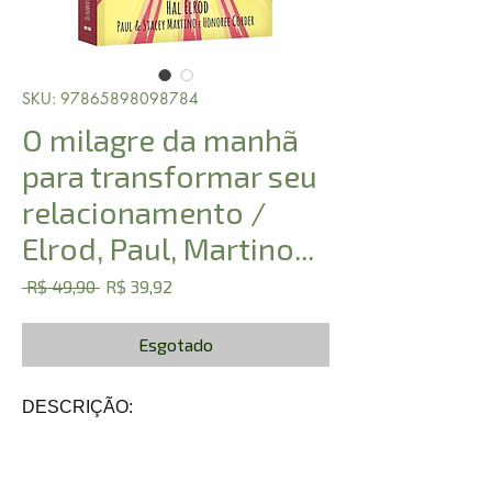
SKU: 97865898098784
O milagre da manhã
para transformar seu
relacionamento /
Elrod, Paul, Martino...
Preço
Preço
 R$ 49,90 
R$ 39,92
normal
promocional
Esgotado
DESCRIÇÃO: