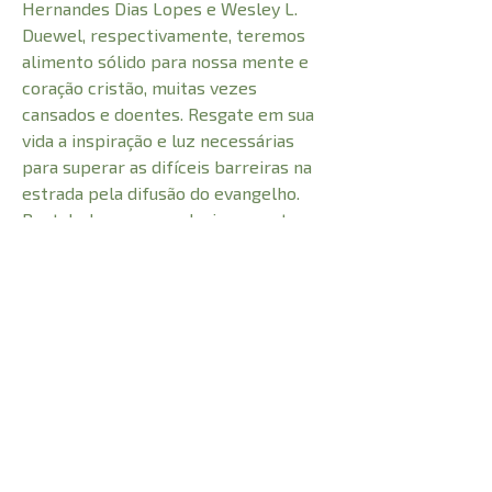
Hernandes Dias Lopes e Wesley L.
Duewel, respectivamente, teremos
alimento sólido para nossa mente e
coração cristão, muitas vezes
cansados e doentes. Resgate em sua
vida a inspiração e luz necessárias
para superar as difíceis barreiras na
estrada pela difusão do evangelho.
Restabeleça o seu relacionamento
com Deus sem “performances” e
holofotes. Seja um líder dinâmico,
capacitado e verdadeiramente cheio
do Espírito.
CARACTERÍSTICAS: