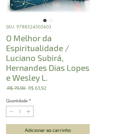
SKU: 9788524305603
O Melhor da
Espiritualidade /
Luciano Subirá,
Hernandes Dias Lopes
e Wesley L.
Preço
Preço
 R$ 79,90 
R$ 63,92
normal
promocional
Quantidade
*
Adicionar ao carrinho