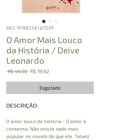
SKU: 9788554167059
O Amor Mais Louco
da História / Deive
Leonardo
Preço
Preço
 R$ 49,90 
R$ 39,92
normal
promocional
Esgotado
DESCRIÇÃO:
O amor louco da história - O amor é
consenso. Não existe nada mais
popular no mundo do que ele. Talvez