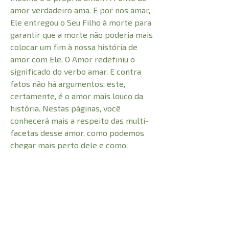
amor verdadeiro ama. E por nos amar,
Ele entregou o Seu Filho à morte para
garantir que a morte não poderia mais
colocar um fim à nossa história de
amor com Ele. O Amor redefiniu o
significado do verbo amar. E contra
fatos não há argumentos: este,
certamente, é o amor mais louco da
história. Nestas páginas, você
conhecerá mais a respeito das multi-
facetas desse amor, como podemos
chegar mais perto dele e como,
mesmo que não percebamos, ele é
capaz de demonstrar o coração
ansioso de Deus por um
relacionamento de amor conosco.