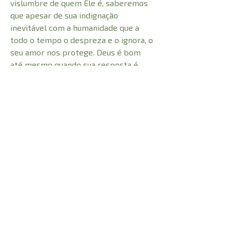
vislumbre de quem Ele é, saberemos
que apesar de sua indignação
inevitável com a humanidade que a
todo o tempo o despreza e o ignora, o
seu amor nos protege. Deus é bom
até mesmo quando sua resposta é
negativa. Não somos perseguidos por
sua ira, mas por sua bondade e
misericórdia.
CARACTERÍSTICAS:
Número de Páginas
240
1cm
Profundidade
Peso
0,280kg