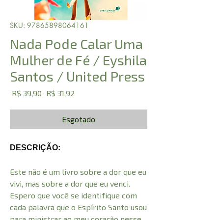
SKU: 97865898064161
Nada Pode Calar Uma
Mulher de Fé / Eyshila
Santos / United Press
Preço
Preço
 R$ 39,90 
R$ 31,92
normal
promocional
Esgotado
DESCRIÇÃO:
Este não é um livro sobre a dor que eu
vivi, mas sobre a dor que eu venci.
Espero que você se identifique com
cada palavra que o Espírito Santo usou
para ministrar ao meu coração nesse