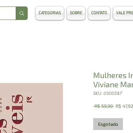
CATEGORIAS
SOBRE
CONTATO
VALE PR
Mulheres I
Viviane Mar
SKU: 0300587
Preço
 R$ 59,90 
R$ 47,9
normal
Esgotado