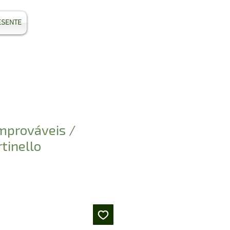
ESENTE
Entrar
mprováveis /
tinello
Preço
2
promocional