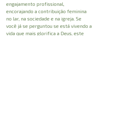
engajamento profissional,
encorajando a contribuição feminina
no lar, na sociedade e na igreja. Se
você já se perguntou se está vivendo a
vida que mais glorifica a Deus, este
livro irá ajudá-la a refletir
biblicamente sobre a relação entre a
mulher e o trabalho.
CARACTERÍSTICAS:
Número de Páginas
312
1,9cm
Profundidade
Peso
0,358kg
Altura
21cm