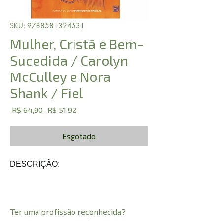
SKU: 9788581324531
Mulher, Cristã e Bem-
Sucedida / Carolyn
McCulley e Nora
Shank / Fiel
Preço
Preço
 R$ 64,90 
R$ 51,92
normal
promocional
Esgotado
DESCRIÇÃO:
Ter uma profissão reconhecida?