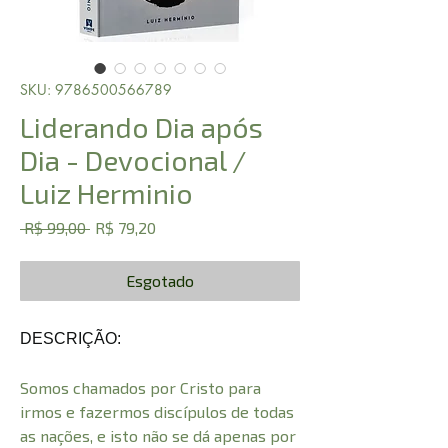
SKU: 9786500566789
Liderando Dia após
Dia - Devocional /
Luiz Herminio
Preço
Preço
 R$ 99,00 
R$ 79,20
normal
promocional
Esgotado
DESCRIÇÃO:
Somos chamados por Cristo para
irmos e fazermos discípulos de todas
as nações, e isto não se dá apenas por