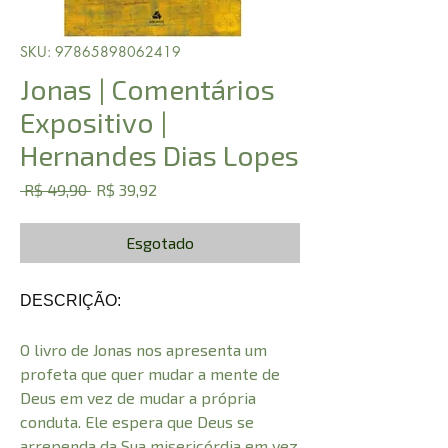
SKU: 97865898062419
Jonas | Comentários
Expositivo |
Hernandes Dias Lopes
Preço
Preço
 R$ 49,90 
R$ 39,92
normal
promocional
Esgotado
DESCRIÇÃO:
O livro de Jonas nos apresenta um
profeta que quer mudar a mente de
Deus em vez de mudar a própria
conduta. Ele espera que Deus se
arrependa da Sua misericórdia em vez