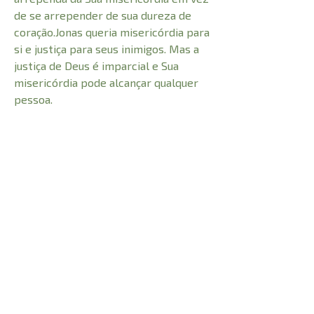
de se arrepender de sua dureza de
coração.Jonas queria misericórdia para
si e justiça para seus inimigos. Mas a
justiça de Deus é imparcial e Sua
misericórdia pode alcançar qualquer
pessoa.
CARACTERÍSTICAS:
Número de Páginas
128
Profundidade
1 cm
0,200 kg
Peso
Altura
21 cm
Largura
14 cm