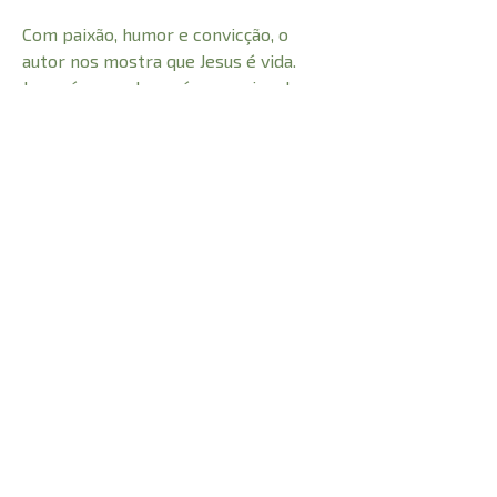
Com paixão, humor e convicção, o
autor nos mostra que Jesus é vida.
Jesus é graça. Jesus é seu amigo. Jesus
é um novo e melhor caminho para
redescobrir a humanidade.
CARACTERÍSTICAS:
Número de Páginas
208
Comprimento
21,5 cm
Peso
0,340 kg
Altura
1,5 cm
Largura
14 cm