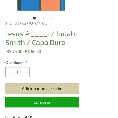
SKU: 97865898072074
Jesus é ____. / Judah
Smith / Capa Dura
Preço
Preço
 R$ 75,00 
R$ 60,00
normal
promocional
Quantidade
*
Adicionar ao carrinho
Comprar
DESCRIÇÃO: