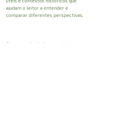
úteis e contextos históricos que
ajudam o leitor a entender e
comparar diferentes perspectivas.
Este compêndio é essencial para
compreender como tradições
teológicas influenciam visões sobre
ciências naturais, sociais e psicologia.
CARACTERÍSTICAS:
Número de Páginas
208
Profundidade
2 cm