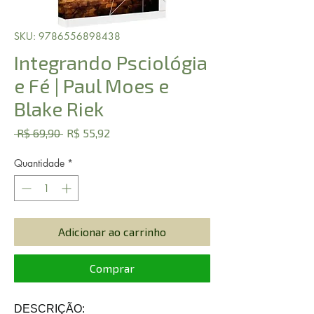
SKU: 9786556898438
Integrando Psciológia
e Fé | Paul Moes e
Blake Riek
Preço
Preço
 R$ 69,90 
R$ 55,92
normal
promocional
Quantidade
*
Adicionar ao carrinho
Comprar
DESCRIÇÃO: