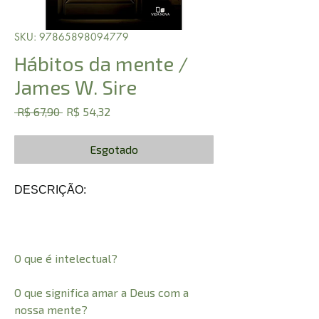
SKU: 97865898094779
Hábitos da mente /
James W. Sire
Preço
Preço
 R$ 67,90 
R$ 54,32
normal
promocional
Esgotado
DESCRIÇÃO:
O que é intelectual?
O que significa amar a Deus com a
nossa mente?