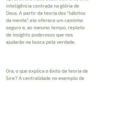
inteligência centrada na glória de
Deus. A partir da teoria dos "hábitos
da mente", ele oferece um caminho
seguro e, ao mesmo tempo, repleto
de insights poderosos que nos
ajudarão na busca pela verdade.
Ora, o que explica o êxito da teoria de
Sire? A centralidade no exemplo de
Jesus como a pessoa mais inteligente
que já viveu entre nós. Este livro é,
sem dúvida, um forte encorajamento
para todos os que se sentem
desafiados a pensar biblicamente e
da melhor maneira possível.