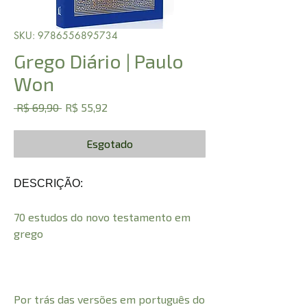
SKU: 9786556895734
Grego Diário | Paulo
Won
Preço
Preço
 R$ 69,90 
R$ 55,92
normal
promocional
Esgotado
DESCRIÇÃO:
70 estudos do novo testamento em
grego
Por trás das versões em português do