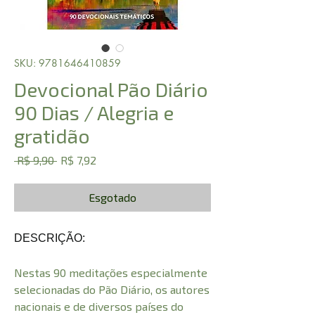
SKU: 9781646410859
Devocional Pão Diário
90 Dias / Alegria e
gratidão
Preço
Preço
 R$ 9,90 
R$ 7,92
normal
promocional
Esgotado
DESCRIÇÃO:
Nestas 90 meditações especialmente
selecionadas do Pão Diário, os autores
nacionais e de diversos países do