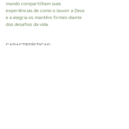
mundo compartilham suas
experiências de como o louvor a Deus
e a alegria os mantêm firmes diante
dos desafios da vida.
CARACTERÍSTICAS:
Número de Páginas
96
Comprimento
20,5 cm
Peso
0,180 kg
Altura
0,5 cm
Largura
13,5 cm
© 2021 Todos os direitos reservados à
Adhonai Livraria Evangélica LTDA - CNPJ -
31.719.855
/0001-09