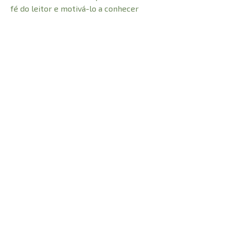
fé do leitor e motivá-lo a conhecer
mais a Cristo.
O Devocional Dose Bíblica é um canal
para que toda a nossa geração se
aproxime mais do Senhor, e a edição
Jardim traz um design retrô em estilo
colagem.
CARACTERÍSTICAS:
224
Número de Páginas