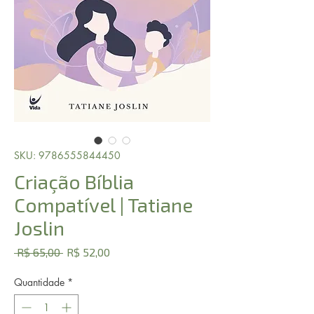
SKU: 9786555844450
Criação Bíblia
Compatível | Tatiane
Joslin
Preço
Preço
 R$ 65,00 
R$ 52,00
normal
promocional
Quantidade
*