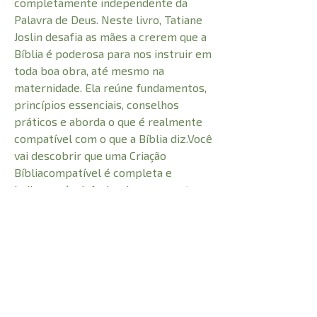
completamente independente da
Palavra de Deus. Neste livro, Tatiane
Joslin desafia as mães a crerem que a
Bíblia é poderosa para nos instruir em
toda boa obra, até mesmo na
maternidade. Ela reúne fundamentos,
princípios essenciais, conselhos
práticos e aborda o que é realmente
compatível com o que a Bíblia diz.Você
vai descobrir que uma Criação
Bíbliacompatível é completa e
indispensável. Ao lembrar o quanto a
sua maternidade é importante para
Deus e quanto ele quer atuar nisso,
você estará segura para fazer o que é
preciso, a fim de viver uma
maternidade extraordinária.