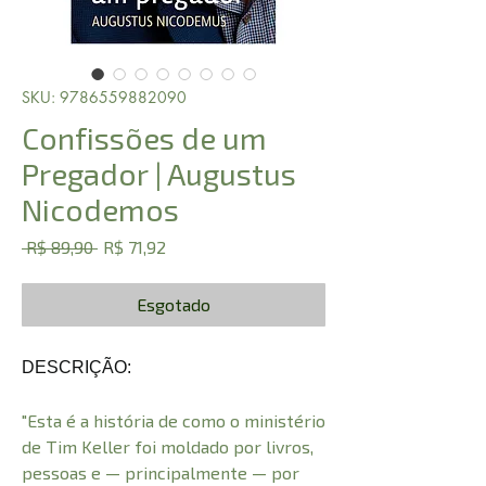
SKU: 9786559882090
Confissões de um
Pregador | Augustus
Nicodemos
Preço
Preço
 R$ 89,90 
R$ 71,92
normal
promocional
Esgotado
DESCRIÇÃO:
"Esta é a história de como o ministério
de Tim Keller foi moldado por livros,
pessoas e — principalmente — por