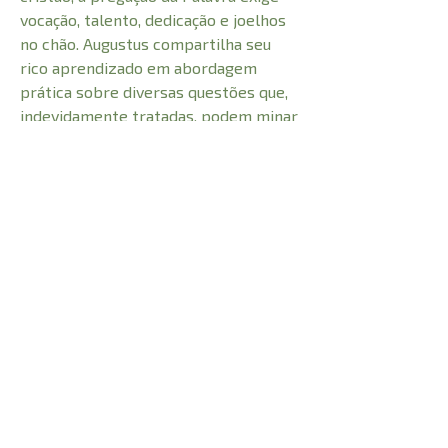
vocação, talento, dedicação e joelhos
no chão. Augustus compartilha seu
rico aprendizado em abordagem
prática sobre diversas questões que,
indevidamente tratadas, podem minar
uma pregação eficaz, com
consequências danosas para o
pregador e os ouvintes.
CARACTERÍSTICAS:
Número de Páginas
240
Profundidade
2 cm
0,489 kg
Peso