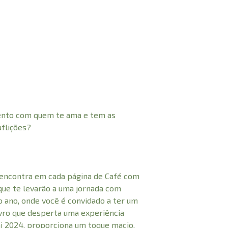
ento com quem te ama e tem as
aflições?
 encontra em cada página de Café com
que te levarão a uma jornada com
o ano, onde você é convidado a ter um
vro que desperta uma experiência
i 2024, proporciona um toque macio,