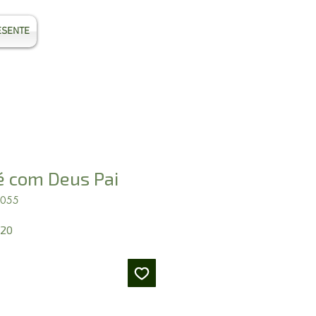
ESENTE
Entrar
 com Deus Pai
8055
Preço
,20
promocional