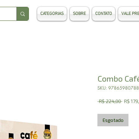
CATEGORIAS
SOBRE
CONTATO
VALE PR
Combo Café
SKU: 9786598078
Preço
 R$ 224,00 
R$ 179
normal
Esgotado