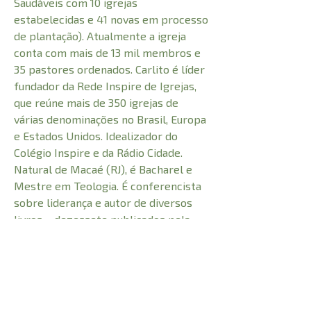
Saudáveis com 10 igrejas
estabelecidas e 41 novas em processo
de plantação). Atualmente a igreja
conta com mais de 13 mil membros e
35 pastores ordenados. Carlito é líder
fundador da Rede Inspire de Igrejas,
que reúne mais de 350 igrejas de
várias denominações no Brasil, Europa
e Estados Unidos. Idealizador do
Colégio Inspire e da Rádio Cidade.
Natural de Macaé (RJ), é Bacharel e
Mestre em Teologia. É conferencista
sobre liderança e autor de diversos
livros – dezessete publicados pela
Editora Inspire, dentre eles Família
para Sempre, e quatro pela Editora
Vida, dentre eles Igrejas que
Prevalecem. É casado com a pastora
Leila Paes e pai de quatro filhos. Vive