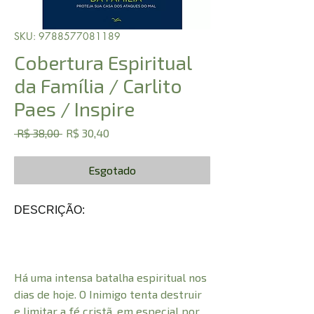
SKU: 9788577081189
Cobertura Espiritual
da Família / Carlito
Paes / Inspire
Preço
Preço
 R$ 38,00 
R$ 30,40
normal
promocional
Esgotado
DESCRIÇÃO:
Há uma intensa batalha espiritual nos
dias de hoje. O Inimigo tenta destruir
e limitar a fé cristã, em especial por