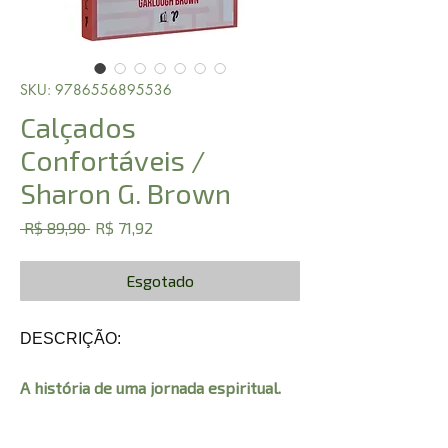
SKU: 9786556895536
Calçados
Confortáveis /
Sharon G. Brown
Preço
Preço
 R$ 89,90 
R$ 71,92
normal
promocional
Esgotado
DESCRIÇÃO:
A história de uma jornada espiritual.