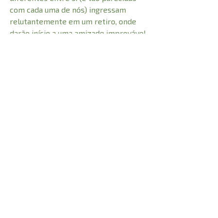
com cada uma de nós) ingressam
relutantemente em um retiro, onde
darão início a uma amizade improvável
e a uma jornada conjunta de apoio
mútuo e redescoberta espiritual.
CARACTERÍSTICAS:
Número de Páginas
448
Largura
13,5 cm
Peso
0,450 kg
Altura
21 cm
Profundidade
2,5 cm