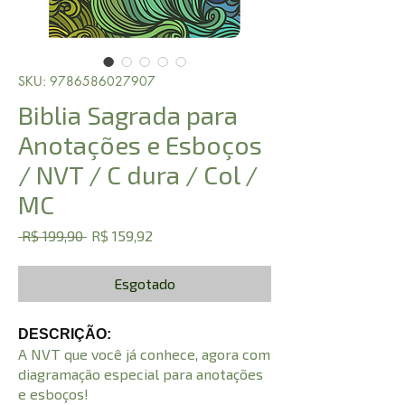
SKU: 9786586027907
Biblia Sagrada para
Anotações e Esboços
/ NVT / C dura / Col /
MC
Preço
Preço
 R$ 199,90 
R$ 159,92
normal
promocional
Esgotado
DESCRIÇÃO:
A NVT que você já conhece, agora com
diagramação especial para anotações
e esboços!