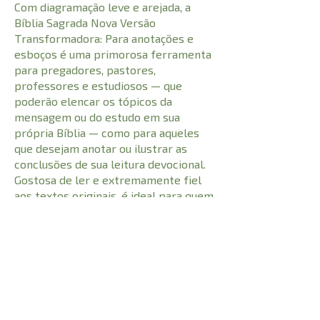
Com diagramação leve e arejada, a
Bíblia Sagrada Nova Versão
Transformadora: Para anotações e
esboços é uma primorosa ferramenta
para pregadores, pastores,
professores e estudiosos — que
poderão elencar os tópicos da
mensagem ou do estudo em sua
própria Bíblia — como para aqueles
que desejam anotar ou ilustrar as
conclusões de sua leitura devocional.
Gostosa de ler e extremamente fiel
aos textos originais, é ideal para quem
deseja ler, conhecer ou redescobrir a
Palavra de Deus de modo
supreendentemente fácil.
CARACTERÍSTICAS:
1632
Número de Páginas
9786586027907
I.S.B.N
21 cm
Comprimento