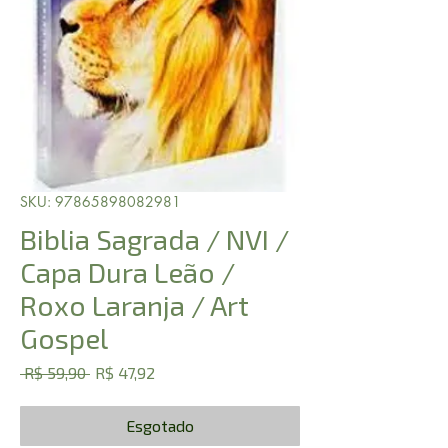
SKU: 97865898082981
Biblia Sagrada / NVI /
Capa Dura Leão /
Roxo Laranja / Art
Gospel
Preço
Preço
 R$ 59,90 
R$ 47,92
normal
promocional
Esgotado