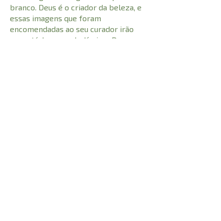
branco. Deus é o criador da beleza, e
essas imagens que foram
encomendadas ao seu curador irão
conectá-lo com o belíssimo Deus que
dá vida a esta Escritura.
Que esta Bíblia The Way – O Caminho
ajude você a conectar-se com o Deus
que o criou e o ama profundamente, o
Jesus que tem procurado você e
continua a fazê-lo, e o Espírito que
anseia transformá-lo, para que você
viva no Caminho.
CARACTERÍSTICAS:
1727
Número de Páginas
22 cm
Comprimento