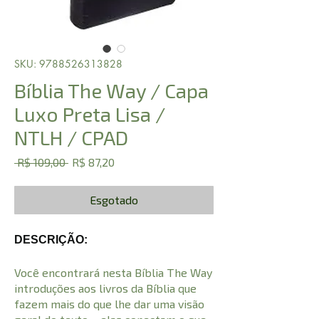
SKU: 9788526313828
Bíblia The Way / Capa
Luxo Preta Lisa /
NTLH / CPAD
Preço
Preço
 R$ 109,00 
R$ 87,20
normal
promocional
Esgotado
DESCRIÇÃO:
Você encontrará nesta Bíblia The Way
introduções aos livros da Bíblia que
fazem mais do que lhe dar uma visão