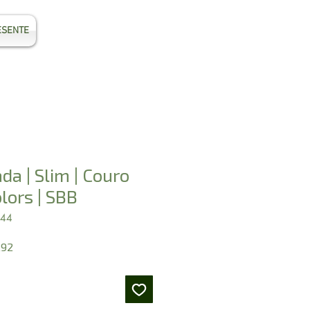
ESENTE
Entrar
da | Slim | Couro
lors | SBB
544
Preço
,92
promocional