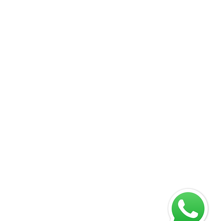
09
 88701-140