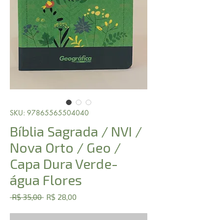
SKU: 97865565504040
Bíblia Sagrada / NVI /
Nova Orto / Geo /
Capa Dura Verde-
água Flores
Preço
Preço
 R$ 35,00 
R$ 28,00
normal
promocional