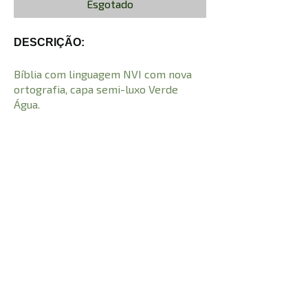
Esgotado
DESCRIÇÃO:
Bíblia com linguagem NVI com nova
ortografia, capa semi-luxo Verde
Água.
CARACTERÍSTICAS:
Número de Páginas
9786556550404
I.S.B.N
21 cm
Comprimento
0,511 kg
Peso
Altura
20 cm
Largura
14 cm