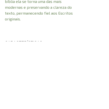
bíblia ela se torna uma das mais
modernas e preservando a clareza do
texto, permanecendo fiel aos Escritos
originais.
CARACTERÍSTICAS:
Número de Páginas
1214
Profundidade
2,5 cm
0,570 kg
Peso
Altura
21 cm
Largura
14 cm
© 2021 Todos os direitos reservados à
Adhonai Livraria Evangélica LTDA - CNPJ -