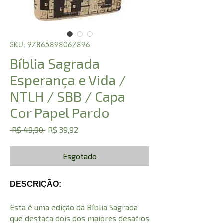
SKU: 97865898067896
Bíblia Sagrada
Esperança e Vida /
NTLH / SBB / Capa
Cor Papel Pardo
Preço
Preço
 R$ 49,90 
R$ 39,92
normal
promocional
Esgotado
DESCRIÇÃO:
Esta é uma edição da Bíblia Sagrada
que destaca dois dos maiores desafios