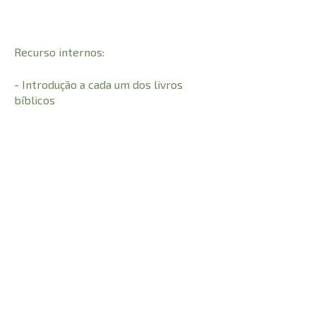
Recurso internos:
- Introdução a cada um dos livros
bíblicos
- Notas e referência bíblicas
- Vocabulário
CARACTERÍSTICAS:
1312
Número de Páginas
21 cm
Comprimento
0,640 kg
Peso