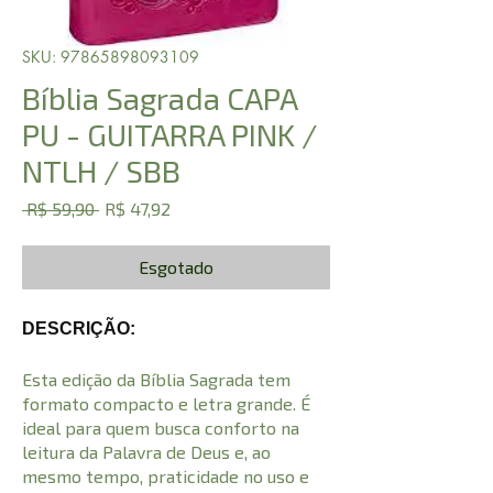
SKU: 97865898093109
Bíblia Sagrada CAPA
PU - GUITARRA PINK /
NTLH / SBB
Preço
Preço
 R$ 59,90 
R$ 47,92
normal
promocional
Esgotado
DESCRIÇÃO:
Esta edição da Bíblia Sagrada tem
formato compacto e letra grande. É
ideal para quem busca conforto na
leitura da Palavra de Deus e, ao
mesmo tempo, praticidade no uso e