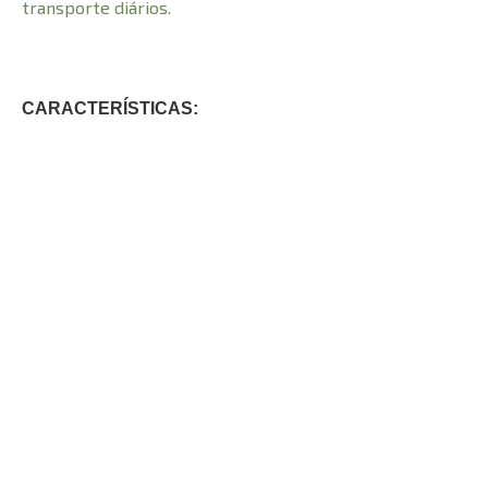
transporte diários.
CARACTERÍSTICAS:
1760
Número de Páginas
17 cm
Comprimento
0,530 kg
Peso
4 cm
Altura
11 cm
Largura
© 2021 Todos os direitos reservados à
Adhonai Livraria Evangélica LTDA - CNPJ -
31.719.855
/0001-09
Endereço:
Rua Padre Bernardo Freuser, 75 -
Centro, Tubarão - SC,
88701-140
Email:
adhonailivraria.contato@gmail.com