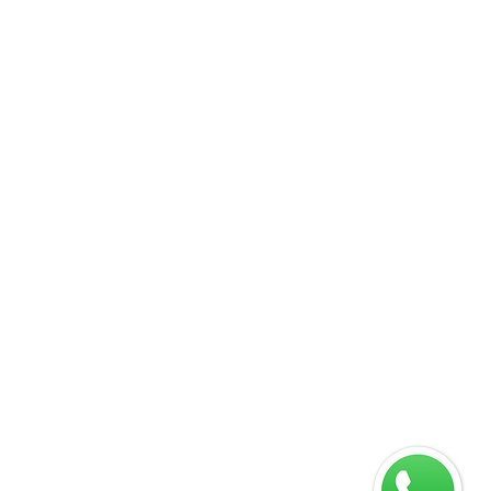
09
 88701-140