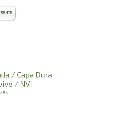
ESENTE
Entrar
ada / Capa Dura
vive / NVI
7788
Preço
2
promocional