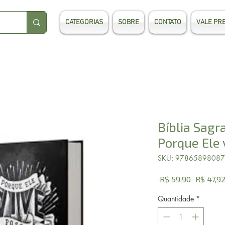
CATEGORIAS
SOBRE
CONTATO
VALE PR
Bíblia Sagr
Porque Ele 
SKU: 9786589808
Preço
 R$ 59,90 
R$ 47,9
normal
Quantidade
*