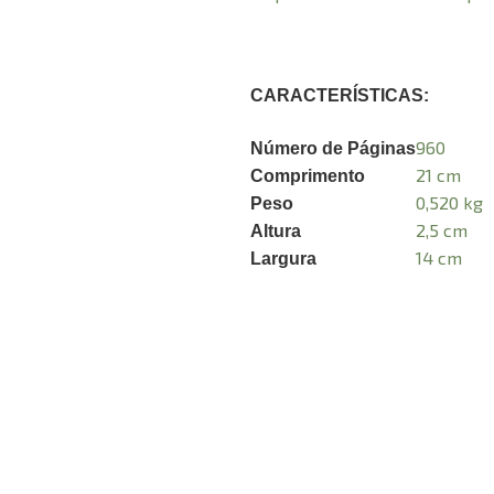
CARACTERÍSTICAS:
960
Número de Páginas
21 cm
Comprimento
0,520 kg
Peso
2,5 cm
Altura
14 cm
Largura
A
Endereço